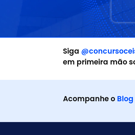
Siga
@concursocei
em primeira mão so
Acompanhe o
Blog