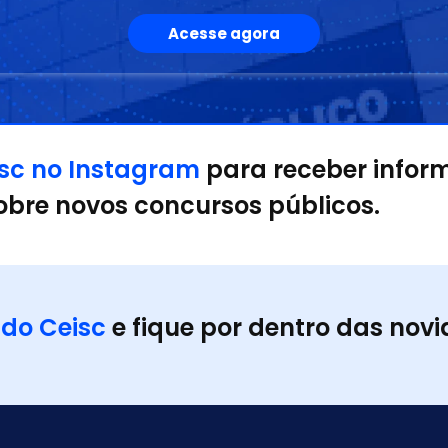
Acesse agora
sc no Instagram
para receber infor
bre novos concursos públicos.
 do
Ceisc
e fique por dentro das nov