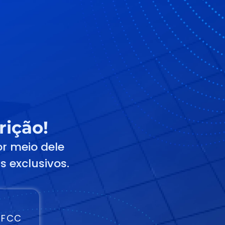
rição!
or meio dele
 exclusivos.
 FCC