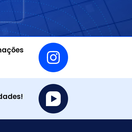
mações
idades!