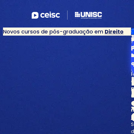
Novos cursos de pós-graduação em
Direito
c
d
s
á
l
p
j
S
d