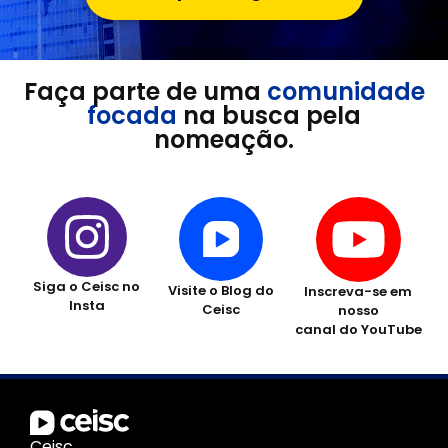
Faça parte de uma
comunidade
focada
na busca pela
nomeação.
Siga o Ceisc no
Visite o Blog do
Inscreva-se em
Insta
Ceisc
nosso
canal do YouTube
Ceisc